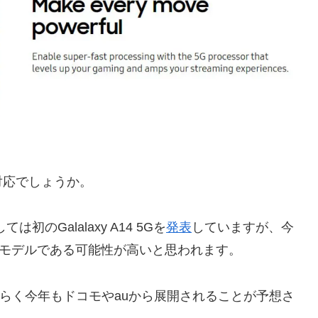
対応でしょうか。
のGalalaxy A14 5Gを
発表
していますが、今
 5Gの2モデルである可能性が高いと思われます。
はおそらく今年もドコモやauから展開されることが予想さ