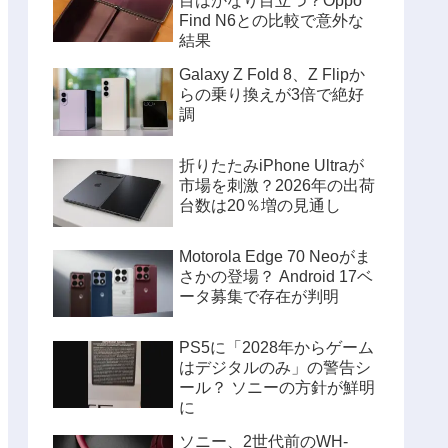
目はかなり目立つ？Oppo
Find N6との比較で意外な
結果
Galaxy Z Fold 8、Z Flipか
らの乗り換えが3倍で絶好
調
折りたたみiPhone Ultraが
市場を刺激？2026年の出荷
台数は20％増の見通し
Motorola Edge 70 Neoがま
さかの登場？ Android 17ベ
ータ募集で存在が判明
PS5に「2028年からゲーム
はデジタルのみ」の警告シ
ール？ ソニーの方針が鮮明
に
ソニー、2世代前のWH-