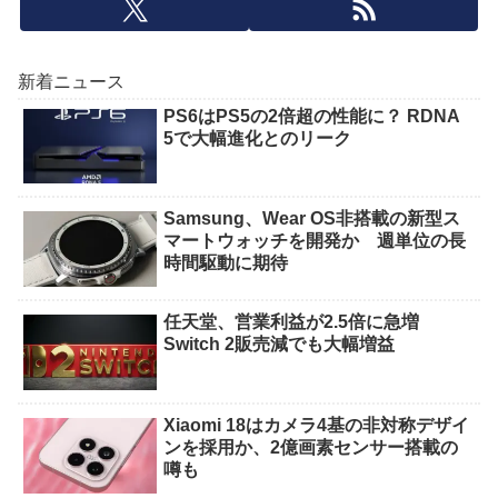
新着ニュース
PS6はPS5の2倍超の性能に？ RDNA
5で大幅進化とのリーク
Samsung、Wear OS非搭載の新型ス
マートウォッチを開発か 週単位の長
時間駆動に期待
任天堂、営業利益が2.5倍に急増
Switch 2販売減でも大幅増益
Xiaomi 18はカメラ4基の非対称デザイ
ンを採用か、2億画素センサー搭載の
噂も