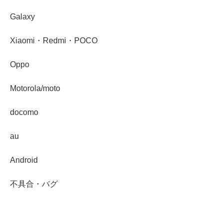
Galaxy
Xiaomi・Redmi・POCO
Oppo
Motorola/moto
docomo
au
Android
不具合・バグ