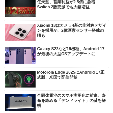
任天堂、営業利益が2.5倍に急増
Switch 2販売減でも大幅増益
Xiaomi 18はカメラ4基の非対称デザイ
ンを採用か、2億画素センサー搭載の
噂も
Galaxy S23など19機種、Android 17
が最後の大型OSアップデートに
Motorola Edge 2025にAndroid 17正
式版、米国で配信開始
全固体電池のスマホ実用化に前進、寿
命を縮める「デンドライト」の謎を解
明