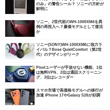
のみ」の警告シール？ ソニーの方針が
鮮明に
ソニー、2世代前のWH-1000XM4を異
例の再投入へ？廉価モデルとして復活
か
ソニー(SONY)WH-1000XM6に強力ラ
イバル？Bose QuietComfort（第2世
代）のデザインがリーク
Pixelユーザーが手放せない機能、1位
は無料VPN、2位は通話スクリーニン
グ、3位はレコーダー
スマホ市場で高価格モデルへの移行が
加速 iPhone 17やGalaxy S26が好調