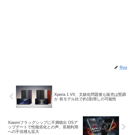
Ryo
Xperia 1 VII、文鎮化問題後も販売は堅調
か 前モデル比で約1割増しの可能性
Xiaomiフラッグシップに不満噴出 OSア
ップデートで性能劣化との声、長期利用
への不信感も拡大