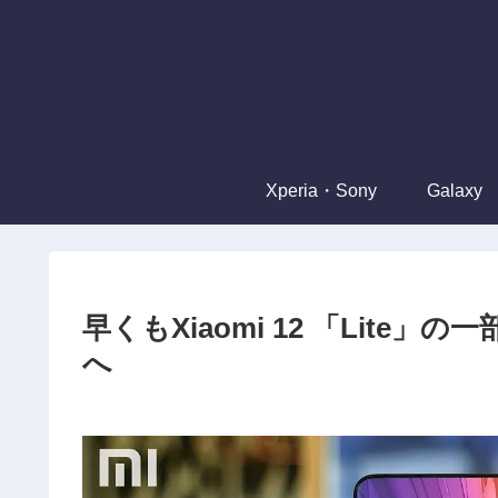
Xperia・Sony
Galaxy
早くもXiaomi 12 「Lite
へ