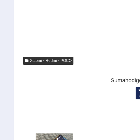
Xiaomi・Redmi・POCO
Sumahod