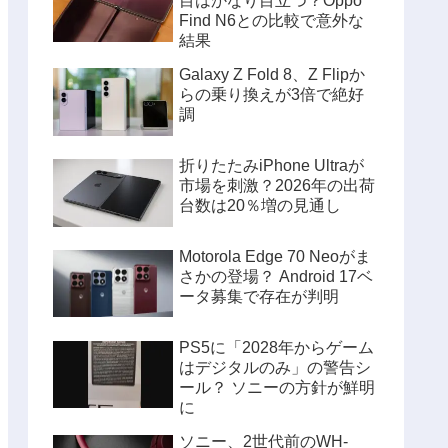
目はかなり目立つ？Oppo
Find N6との比較で意外な
結果
Galaxy Z Fold 8、Z Flipか
らの乗り換えが3倍で絶好
調
折りたたみiPhone Ultraが
市場を刺激？2026年の出荷
台数は20％増の見通し
Motorola Edge 70 Neoがま
さかの登場？ Android 17ベ
ータ募集で存在が判明
PS5に「2028年からゲーム
はデジタルのみ」の警告シ
ール？ ソニーの方針が鮮明
に
ソニー、2世代前のWH-