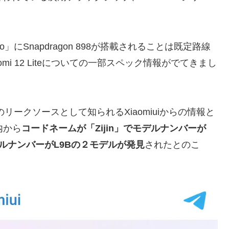
o」にSnapdragon 898が搭載されることは既定路線
i 12 Liteについての一部スペック情報がでてきまし
連のリークソースとして知られるXiaomiuiからの情報と
内から
コードネームが「Zijin」でモデルナンバーが
デルナンバーがL9Bの２モデルが発見
されたとのこ