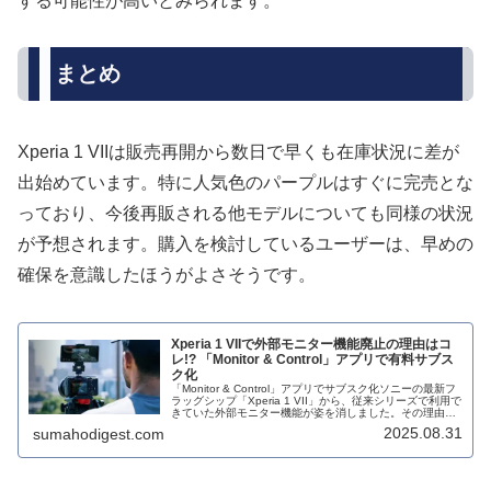
する可能性が高いとみられます。
まとめ
Xperia 1 VIIは販売再開から数日で早くも在庫状況に差が
出始めています。特に人気色のパープルはすぐに完売とな
っており、今後再販される他モデルについても同様の状況
が予想されます。購入を検討しているユーザーは、早めの
確保を意識したほうがよさそうです。
Xperia 1 VIIで外部モニター機能廃止の理由はコ
レ!? 「Monitor & Control」アプリで有料サブス
ク化
「Monitor & Control」アプリでサブスク化ソニーの最新フ
ラッグシップ「Xperia 1 VII」から、従来シリーズで利用で
きていた外部モニター機能が姿を消しました。その理由が
判明し、ユーザーの間で議論を呼んでいます。今回の変
2025.08.31
sumahodigest.com
更...