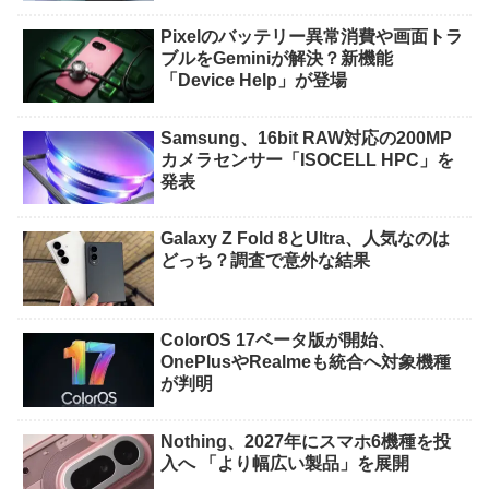
Pixelのバッテリー異常消費や画面トラ
ブルをGeminiが解決？新機能
「Device Help」が登場
Samsung、16bit RAW対応の200MP
カメラセンサー「ISOCELL HPC」を
発表
Galaxy Z Fold 8とUltra、人気なのは
どっち？調査で意外な結果
ColorOS 17ベータ版が開始、
OnePlusやRealmeも統合へ対象機種
が判明
Nothing、2027年にスマホ6機種を投
入へ 「より幅広い製品」を展開