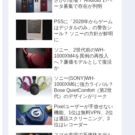
さかの登場？ Android 17ベ
ータ募集で存在が判明
PS5に「2028年からゲーム
はデジタルのみ」の警告シ
ール？ ソニーの方針が鮮明
に
ソニー、2世代前のWH-
1000XM4を異例の再投入
へ？廉価モデルとして復活
か
ソニー(SONY)WH-
1000XM6に強力ライバル？
Bose QuietComfort（第2世
代）のデザインがリーク
Pixelユーザーが手放せない
機能、1位は無料VPN、2位
は通話スクリーニング、3
位はレコーダー
スマホ市場で高価格モデル