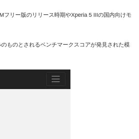
のSIMフリー版のリリース時期やXperia 5 IIIの国内向けモ
ルのものとされるベンチマークスコアが発見された模