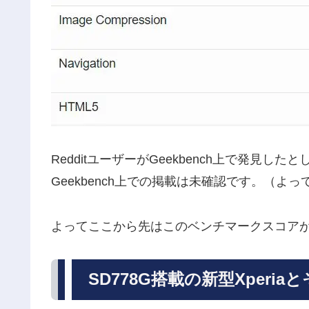
RedditユーザーがGeekbench上で発見
Geekbench上での掲載は未確認です。（よ
よってここから先はこのベンチマークスコア
SD778G搭載の新型Xperia