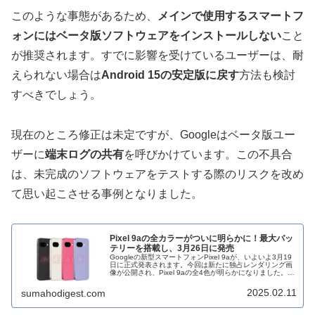
このような事態があるため、
メインで使用するスマートフ
ォンにはベータ版ソフトウェアをインストールしない
こと
が推奨されます。すでに影響を受けているユーザーは、耐
えられない場合は
Android 15の安定版に戻す
方法も検討
すべきでしょう。
現在のところ修正は未定ですが、Googleはベータ版ユー
ザーに
端末ログの共有
を呼びかけています。この不具合
は、未完成のソフトウェアをテストする際のリスクを改め
て思い起こさせる事例となりました。
Pixel 9aの全カラーがついに明らかに！最大バッ
テリーを搭載し、3月26日に発売
Googleの新型スマートフォンPixel 9aが、いよいよ3月19
日に正式発表されます。今回は新たに独占レンダリング画
像が公開され、Pixel 9aの全4色が明らかになりました。ま
た、Pixel史上最大のバッテリーを搭載することも判明して
います。
2025.02.11
sumahodigest.com