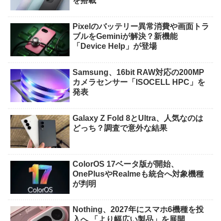
を搭載
Pixelのバッテリー異常消費や画面トラ
ブルをGeminiが解決？新機能
「Device Help」が登場
Samsung、16bit RAW対応の200MP
カメラセンサー「ISOCELL HPC」を
発表
Galaxy Z Fold 8とUltra、人気なのは
どっち？調査で意外な結果
ColorOS 17ベータ版が開始、
OnePlusやRealmeも統合へ対象機種
が判明
Nothing、2027年にスマホ6機種を投
入へ 「より幅広い製品」を展開