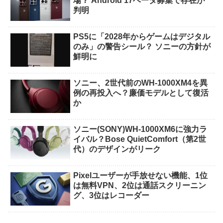
場？ Android 17ベータ募集で存在が
判明
PS5に「2028年からゲームはデジタル
のみ」の警告シール？ ソニーの方針が
鮮明に
ソニー、2世代前のWH-1000XM4を異
例の再投入へ？廉価モデルとして復活
か
ソニー(SONY)WH-1000XM6に強力ラ
イバル？Bose QuietComfort（第2世
代）のデザインがリーク
Pixelユーザーが手放せない機能、1位
は無料VPN、2位は通話スクリーニン
グ、3位はレコーダー