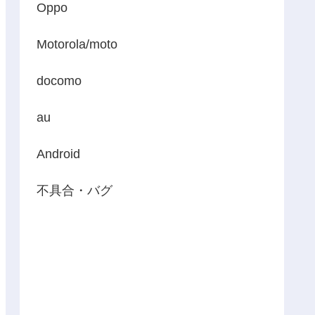
Oppo
Motorola/moto
docomo
au
Android
不具合・バグ