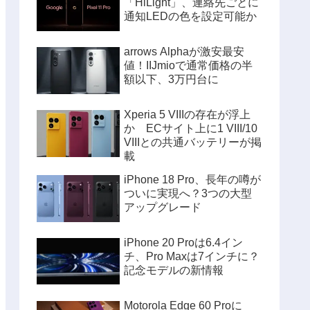
「HiLight」、連絡先ごとに
通知LEDの色を設定可能か
arrows Alphaが激安最安
値！IIJmioで通常価格の半
額以下、3万円台に
Xperia 5 VIIIの存在が浮上
か ECサイト上に1 VIII/10
VIIIとの共通バッテリーが掲
載
iPhone 18 Pro、長年の噂が
ついに実現へ？3つの大型
アップグレード
iPhone 20 Proは6.4イン
チ、Pro Maxは7インチに？
記念モデルの新情報
Motorola Edge 60 Proに