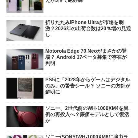
えが3倍で絶好調
折りたたみiPhone Ultraが市場を刺
激？2026年の出荷台数は20％増の見通
し
Motorola Edge 70 Neoがまさかの登
場？ Android 17ベータ募集で存在が
判明
PS5に「2028年からゲームはデジタル
のみ」の警告シール？ ソニーの方針が
鮮明に
ソニー、2世代前のWH-1000XM4を異
例の再投入へ？廉価モデルとして復活
か
ソニー(SONY)WH-1000XM6に強力ラ