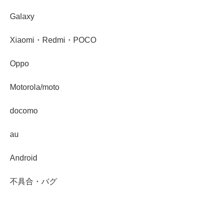
Galaxy
Xiaomi・Redmi・POCO
Oppo
Motorola/moto
docomo
au
Android
不具合・バグ