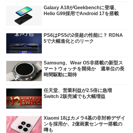
Galaxy A18がGeekbenchに登場、
Helio G99採用でAndroid 17を搭載
PS6はPS5の2倍超の性能に？ RDNA
5で大幅進化とのリーク
Samsung、Wear OS非搭載の新型ス
マートウォッチを開発か 週単位の長
時間駆動に期待
任天堂、営業利益が2.5倍に急増
Switch 2販売減でも大幅増益
Xiaomi 18はカメラ4基の非対称デザイ
ンを採用か、2億画素センサー搭載の
噂も