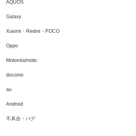
AQUOS
Galaxy
Xiaomi・Redmi・POCO
Oppo
Motorola/moto
docomo
au
Android
不具合・バグ