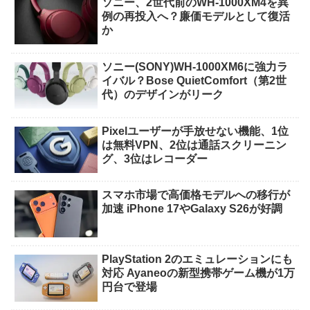
ソニー、2世代前のWH-1000XM4を異
例の再投入へ？廉価モデルとして復活
か
ソニー(SONY)WH-1000XM6に強力ラ
イバル？Bose QuietComfort（第2世
代）のデザインがリーク
Pixelユーザーが手放せない機能、1位
は無料VPN、2位は通話スクリーニン
グ、3位はレコーダー
スマホ市場で高価格モデルへの移行が
加速 iPhone 17やGalaxy S26が好調
PlayStation 2のエミュレーションにも
対応 Ayaneoの新型携帯ゲーム機が1万
円台で登場