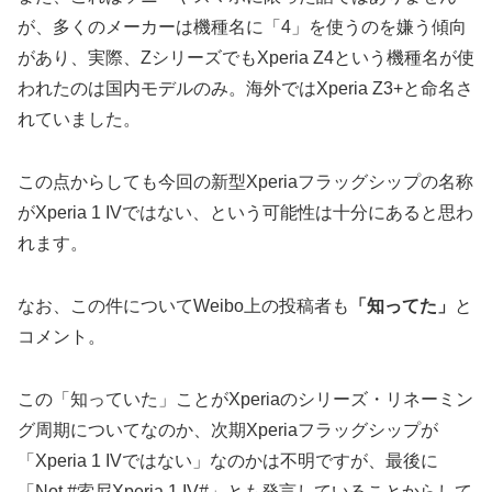
が、多くのメーカーは機種名に「4」を使うのを嫌う傾向
があり、実際、ZシリーズでもXperia Z4という機種名が使
われたのは国内モデルのみ。海外ではXperia Z3+と命名さ
れていました。
この点からしても今回の新型Xperiaフラッグシップの名称
がXperia 1 IVではない、という可能性は十分にあると思わ
れます。
なお、この件についてWeibo上の投稿者も
「知ってた」
と
コメント。
この「知っていた」ことがXperiaのシリーズ・リネーミン
グ周期についてなのか、次期Xperiaフラッグシップが
「Xperia 1 IVではない」なのかは不明ですが、最後に
「Not #索尼Xperia 1 IV#」とも発言していることからして