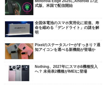
Motorola Edge 2025にAndroid 17正
式版、米国で配信開始
全固体電池のスマホ実用化に前進、寿
命を縮める「デンドライト」の謎を解
明
Pixelのステータスバーがすっきり？通
知アイコンを選べる新機能が登場か
Nothing、2027年にスマホ6機種投入
へ？ 未発表2機種がIMEIに登場