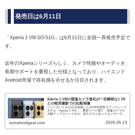
発売日は6月11日
「Xperia 1 VIII SO-51G」は6月11日に全国一斉発売予定で
す。
近年のXperiaシリーズらしく、カメラ性能やオーディオ、
長期サポートを重視した仕様となっており、ハイエンド
Android市場で存在感を示せるか注目されます。
Xperia 1 VIIIの望遠カメラ進化が一目瞭然な1 VII
との暗所撮影での比較画像
ソニーモバイルが正式発表した2026年新型フラッグシップ
モデル「Xperia 1 VIII」。事前リーク通り、望遠カメラが
大幅アップグレードされ、前モデルと比べてセンサーサイ
ズも画素数も約4倍になりました。そこで気になるのがそ
の実力。そんな...
2026.05.13
sumahodigest.com