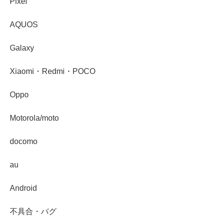
Pixel
AQUOS
Galaxy
Xiaomi・Redmi・POCO
Oppo
Motorola/moto
docomo
au
Android
不具合・バグ