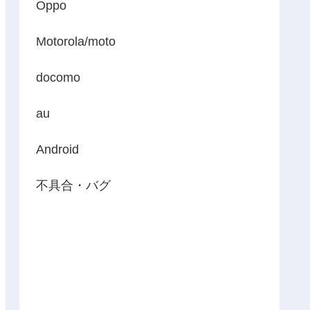
Oppo
Motorola/moto
docomo
au
Android
不具合・バグ