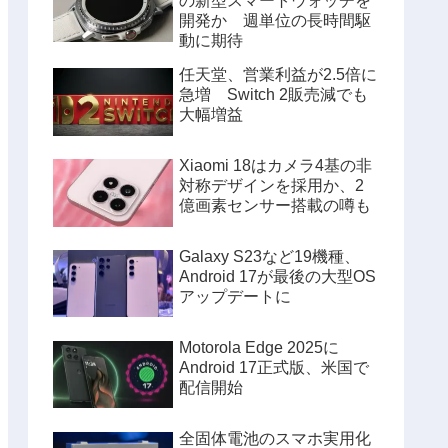
の新型スマートウォッチを
開発か 週単位の長時間駆
動に期待
任天堂、営業利益が2.5倍に
急増 Switch 2販売減でも
大幅増益
Xiaomi 18はカメラ4基の非
対称デザインを採用か、2
億画素センサー搭載の噂も
Galaxy S23など19機種、
Android 17が最後の大型OS
アップデートに
Motorola Edge 2025に
Android 17正式版、米国で
配信開始
全固体電池のスマホ実用化