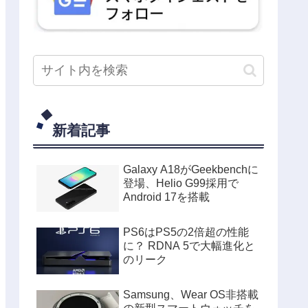
新着記事
Galaxy A18がGeekbenchに
登場、Helio G99採用で
Android 17を搭載
PS6はPS5の2倍超の性能
に？ RDNA 5で大幅進化と
のリーク
Samsung、Wear OS非搭載