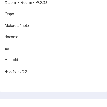
Xiaomi・Redmi・POCO
Oppo
Motorola/moto
docomo
au
Android
不具合・バグ