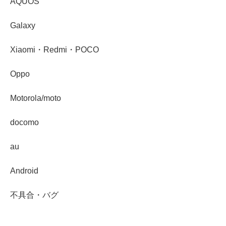
AQUOS
Galaxy
Xiaomi・Redmi・POCO
Oppo
Motorola/moto
docomo
au
Android
不具合・バグ