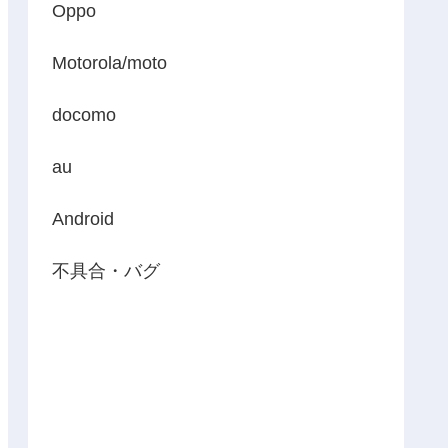
Oppo
Motorola/moto
docomo
au
Android
不具合・バグ