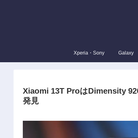
Xperia・Sony
Galaxy
Xiaomi 13T ProはDimen
発見