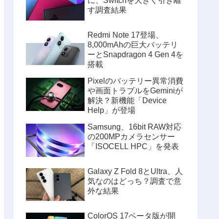
に、Switchを大きく引き離
す調査結果
Redmi Note 17登場、
8,000mAhの巨大バッテリ
ーとSnapdragon 4 Gen 4を
搭載
Pixelのバッテリー異常消費
や画面トラブルをGeminiが
解決？新機能「Device
Help」が登場
Samsung、16bit RAW対応
の200MPカメラセンサー
「ISOCELL HPC」を発表
Galaxy Z Fold 8とUltra、人
気なのはどっち？調査で意
外な結果
ColorOS 17ベータ版が開