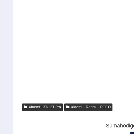
Xiaomi 13T/13T Pro
Xiaomi・Redmi・POCO
Sumahod