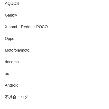
AQUOS
Galaxy
Xiaomi・Redmi・POCO
Oppo
Motorola/moto
docomo
au
Android
不具合・バグ