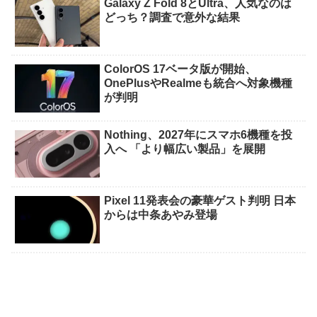
Galaxy Z Fold 8とUltra、人気なのは
どっち？調査で意外な結果
ColorOS 17ベータ版が開始、
OnePlusやRealmeも統合へ対象機種
が判明
Nothing、2027年にスマホ6機種を投
入へ 「より幅広い製品」を展開
Pixel 11発表会の豪華ゲスト判明 日本
からは中条あやみ登場