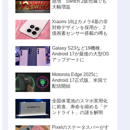
急増 Switch 2販売減でも
大幅増益
Xiaomi 18はカメラ4基の非
対称デザインを採用か、2
億画素センサー搭載の噂も
Galaxy S23など19機種、
Android 17が最後の大型OS
アップデートに
Motorola Edge 2025に
Android 17正式版、米国で
配信開始
全固体電池のスマホ実用化
に前進、寿命を縮める「デ
ンドライト」の謎を解明
Pixelのステータスバーがす