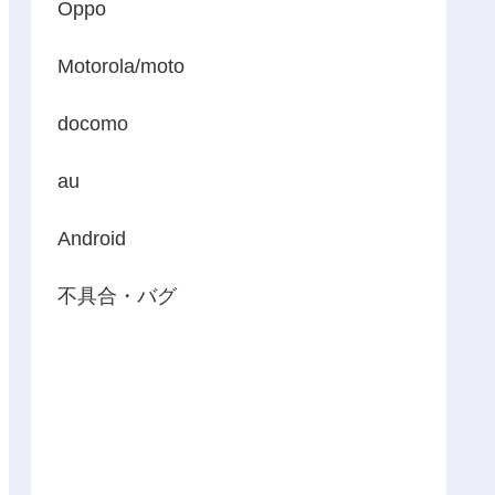
Oppo
Motorola/moto
docomo
au
Android
不具合・バグ