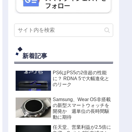
新着記事
PS6はPS5の2倍超の性能
に？ RDNA 5で大幅進化と
のリーク
Samsung、Wear OS非搭載
の新型スマートウォッチを
開発か 週単位の長時間駆
動に期待
任天堂、営業利益が2.5倍に