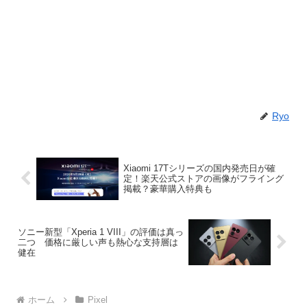
Ryo
Xiaomi 17Tシリーズの国内発売日が確
定！楽天公式ストアの画像がフライング
掲載？豪華購入特典も
ソニー新型「Xperia 1 VIII」の評価は真っ
二つ 価格に厳しい声も熱心な支持層は
健在
ホーム
Pixel