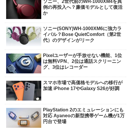
ソニー、2世代前のWH-1000XM4を異
例の再投入へ？廉価モデルとして復活
か
ソニー(SONY)WH-1000XM6に強力ラ
イバル？Bose QuietComfort（第2世
代）のデザインがリーク
Pixelユーザーが手放せない機能、1位
は無料VPN、2位は通話スクリーニン
グ、3位はレコーダー
スマホ市場で高価格モデルへの移行が
加速 iPhone 17やGalaxy S26が好調
PlayStation 2のエミュレーションにも
対応 Ayaneoの新型携帯ゲーム機が1万
円台で登場