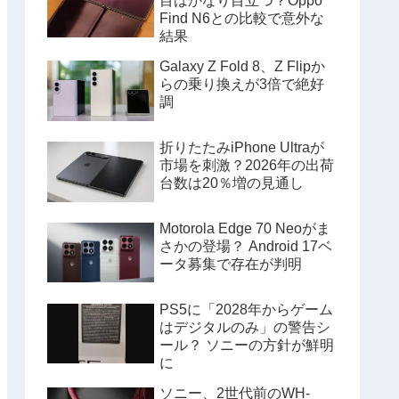
目はかなり目立つ？Oppo
Find N6との比較で意外な
結果
Galaxy Z Fold 8、Z Flipか
らの乗り換えが3倍で絶好
調
折りたたみiPhone Ultraが
市場を刺激？2026年の出荷
台数は20％増の見通し
Motorola Edge 70 Neoがま
さかの登場？ Android 17ベ
ータ募集で存在が判明
PS5に「2028年からゲーム
はデジタルのみ」の警告シ
ール？ ソニーの方針が鮮明
に
ソニー、2世代前のWH-