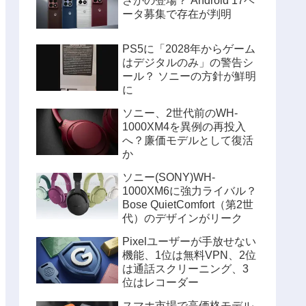
さかの登場？ Android 17ベ
ータ募集で存在が判明
PS5に「2028年からゲーム
はデジタルのみ」の警告シ
ール？ ソニーの方針が鮮明
に
ソニー、2世代前のWH-
1000XM4を異例の再投入
へ？廉価モデルとして復活
か
ソニー(SONY)WH-
1000XM6に強力ライバル？
Bose QuietComfort（第2世
代）のデザインがリーク
Pixelユーザーが手放せない
機能、1位は無料VPN、2位
は通話スクリーニング、3
位はレコーダー
スマホ市場で高価格モデル