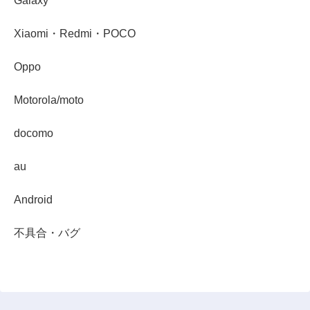
Galaxy
Xiaomi・Redmi・POCO
Oppo
Motorola/moto
docomo
au
Android
不具合・バグ