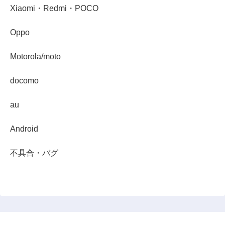
Xiaomi・Redmi・POCO
Oppo
Motorola/moto
docomo
au
Android
不具合・バグ