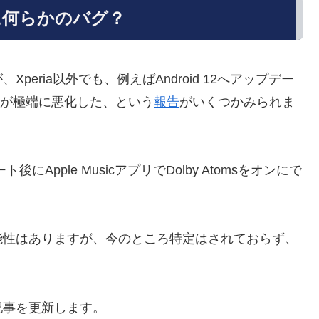
omsに何らかのバグ？
eria以外でも、例えばAndroid 12へアップデー
での音質が極端に悪化した、という
報告
がいくつかみられま
後にApple MusicアプリでDolby Atomsをオンにで
能性はありますが、今のところ特定はされておらず、
記事を更新します。