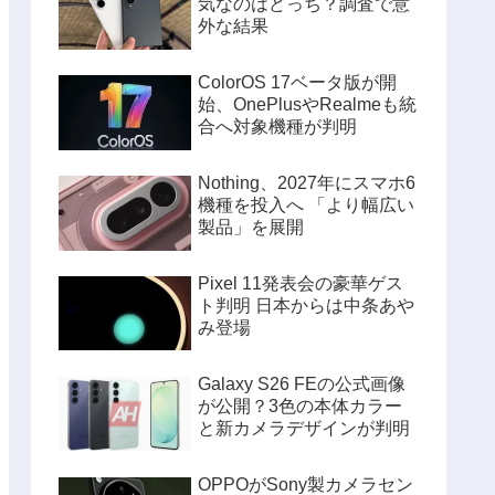
気なのはどっち？調査で意
外な結果
ColorOS 17ベータ版が開
始、OnePlusやRealmeも統
合へ対象機種が判明
Nothing、2027年にスマホ6
機種を投入へ 「より幅広い
製品」を展開
Pixel 11発表会の豪華ゲス
ト判明 日本からは中条あや
み登場
Galaxy S26 FEの公式画像
が公開？3色の本体カラー
と新カメラデザインが判明
OPPOがSony製カメラセン