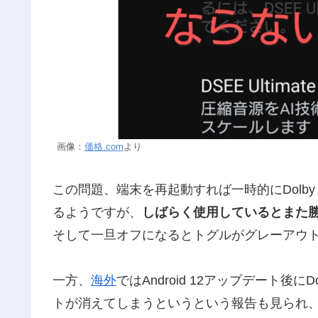
画像：
価格.com
より
この問題、端末を再起動すれば一時的にDolby
るようですが、
しばらく使用しているとまた
そして一旦オフになるとトグルがグレーアウ
一方、
海外
ではAndroid 12アップデート後にDo
トが消えてしまうというという報告も見られ