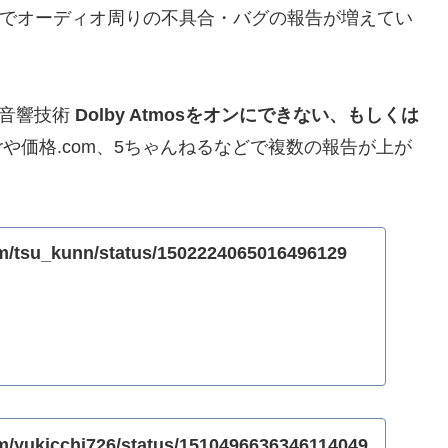
periaでオーディオ周りの不具合・バグの報告が増えてい
で立体音響技術
Dolby Atmosをオンにできない、もしくは
terや価格.com、5ちゃんねるなどで複数の報告が上が
com/tsu_kunn/status/1502224065016496129
com/yukicchi726/status/1510496636346114049