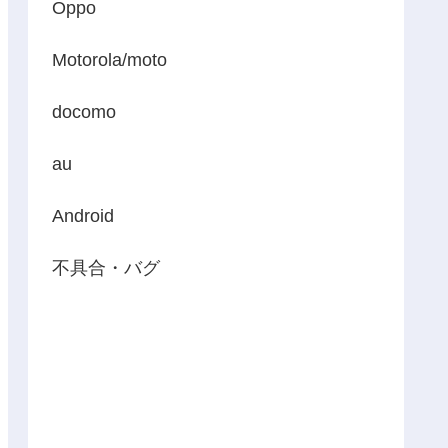
Oppo
Motorola/moto
docomo
au
Android
不具合・バグ