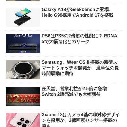
Galaxy A18がGeekbenchに登場、
Helio G99採用でAndroid 17を搭載
PS6はPS5の2倍超の性能に？ RDNA
5で大幅進化とのリーク
Samsung、Wear OS非搭載の新型ス
マートウォッチを開発か 週単位の長
時間駆動に期待
任天堂、営業利益が2.5倍に急増
Switch 2販売減でも大幅増益
Xiaomi 18はカメラ4基の非対称デザイ
ンを採用か、2億画素センサー搭載の
噂も