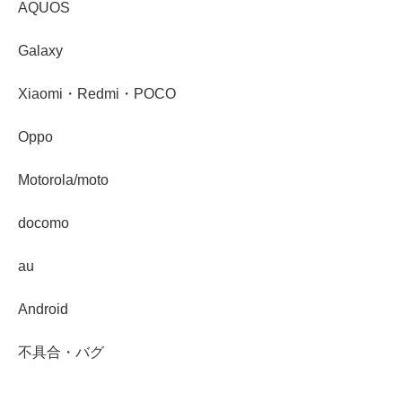
AQUOS
Galaxy
Xiaomi・Redmi・POCO
Oppo
Motorola/moto
docomo
au
Android
不具合・バグ