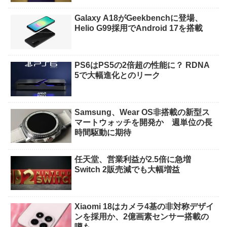
Galaxy A18がGeekbenchに登場、
Helio G99採用でAndroid 17を搭載
PS6はPS5の2倍超の性能に？ RDNA
5で大幅進化とのリーク
Samsung、Wear OS非搭載の新型ス
マートウォッチを開発か 週単位の長
時間駆動に期待
任天堂、営業利益が2.5倍に急増
Switch 2販売減でも大幅増益
Xiaomi 18はカメラ4基の非対称デザイ
ンを採用か、2億画素センサー搭載の
噂も