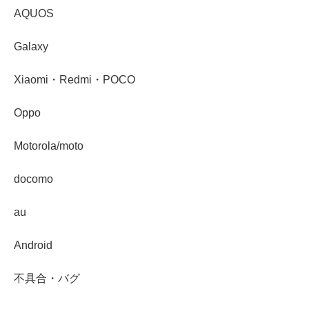
AQUOS
Galaxy
Xiaomi・Redmi・POCO
Oppo
Motorola/moto
docomo
au
Android
不具合・バグ