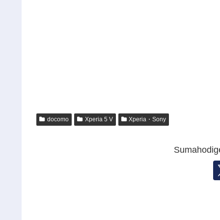
docomo
Xperia 5 V
Xperia・Sony
Sumahod