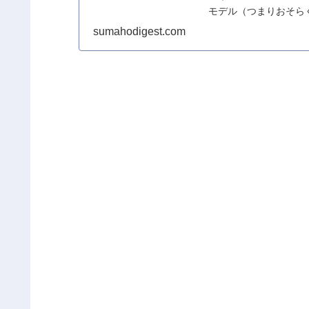
モデル（つまりおそらくXp
sumahodigest.com