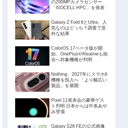
の200MPカメラセンサー
「ISOCELL HPC」を発表
Galaxy Z Fold 8とUltra、人
気なのはどっち？調査で意
外な結果
ColorOS 17ベータ版が開
始、OnePlusやRealmeも統
合へ対象機種が判明
Nothing、2027年にスマホ6
機種を投入へ 「より幅広い
製品」を展開
Pixel 11発表会の豪華ゲス
ト判明 日本からは中条あや
み登場
Galaxy S26 FEの公式画像