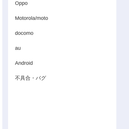
Oppo
Motorola/moto
docomo
au
Android
不具合・バグ