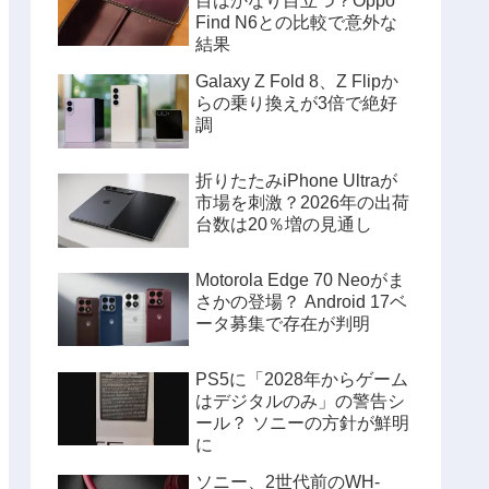
目はかなり目立つ？Oppo
Find N6との比較で意外な
結果
Galaxy Z Fold 8、Z Flipか
らの乗り換えが3倍で絶好
調
折りたたみiPhone Ultraが
市場を刺激？2026年の出荷
台数は20％増の見通し
Motorola Edge 70 Neoがま
さかの登場？ Android 17ベ
ータ募集で存在が判明
PS5に「2028年からゲーム
はデジタルのみ」の警告シ
ール？ ソニーの方針が鮮明
に
ソニー、2世代前のWH-