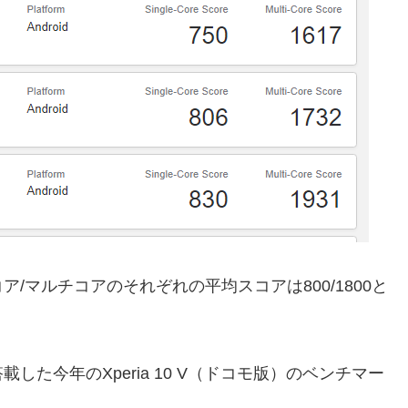
グルコア/マルチコアのそれぞれの平均スコアは800/1800と
き搭載した今年のXperia 10 V（ドコモ版）のベンチマー