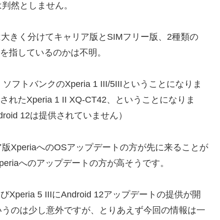
は判然としません。
は大きく分けてキャリア版とSIMフリー版、2種類の
riaを指しているのかは不明。
ンクのXperia 1 III/5IIIということになりま
peria 1 II XQ-CT42、ということになりま
ndroid 12は提供されていません）
XperiaへのOSアップデートの方が先に来ることが
eriaへのアップデートの方が高そうです。
peria 5 IIIにAndroid 12アップデートの提供が開
いうのは少し意外ですが、とりあえず今回の情報は一