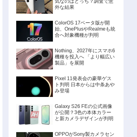
気なのはどっち？調査で意
外な結果
ColorOS 17ベータ版が開
始、OnePlusやRealmeも統
合へ対象機種が判明
Nothing、2027年にスマホ6
機種を投入へ 「より幅広い
製品」を展開
Pixel 11発表会の豪華ゲス
ト判明 日本からは中条あや
み登場
Galaxy S26 FEの公式画像
が公開？3色の本体カラー
と新カメラデザインが判明
OPPOがSony製カメラセン