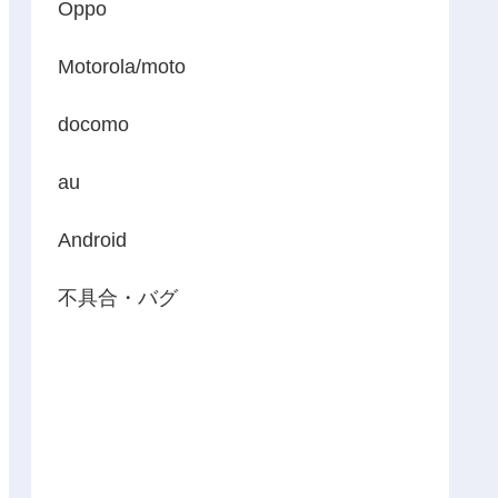
Oppo
Motorola/moto
docomo
au
Android
不具合・バグ