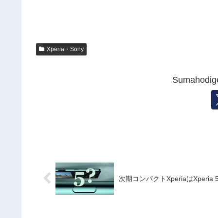
Xperia・Sony
Sumahod
次期コンパクトXperiaはXper