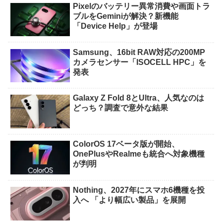
Pixelのバッテリー異常消費や画面トラ
ブルをGeminiが解決？新機能
「Device Help」が登場
Samsung、16bit RAW対応の200MP
カメラセンサー「ISOCELL HPC」を
発表
Galaxy Z Fold 8とUltra、人気なのは
どっち？調査で意外な結果
ColorOS 17ベータ版が開始、
OnePlusやRealmeも統合へ対象機種
が判明
Nothing、2027年にスマホ6機種を投
入へ 「より幅広い製品」を展開