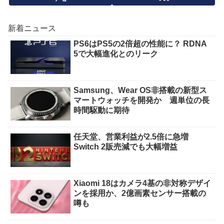
新着ニュース
PS6はPS5の2倍超の性能に？ RDNA
5で大幅進化とのリーク
Samsung、Wear OS非搭載の新型ス
マートウォッチを開発か 週単位の長
時間駆動に期待
任天堂、営業利益が2.5倍に急増
Switch 2販売減でも大幅増益
Xiaomi 18はカメラ4基の非対称デザイ
ンを採用か、2億画素センサー搭載の
噂も