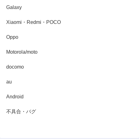
Galaxy
Xiaomi・Redmi・POCO
Oppo
Motorola/moto
docomo
au
Android
不具合・バグ