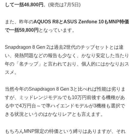
して一括46,800円
。(発売は7月5日)
また、昨年の
AQUOS R8とASUS Zenfone 10もMNP特価
で一括59,800円
となっています。
Snapdragon 8 Gen 2は過去2世代のチップセットとは違
い、発熱問題などの報告も少なく、かなり安定した当たり
年の「名チップ」と言われており、個人的にはかなりおス
スメ。
当然今年のSnapdragon 8 Gen 3と比べれば性能は劣りま
すが、ミッドレンジモデルでも10万円前後する機種があ
る中で4万円台～で準ハイエンドモデルが3機種も選択で
きる状況というのはかなりレアとも言えます。
もちろんMNP限定の特価という縛りはありますが、それ