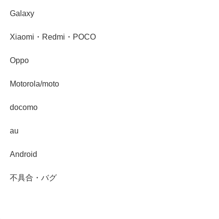
Galaxy
Xiaomi・Redmi・POCO
Oppo
Motorola/moto
docomo
au
Android
不具合・バグ