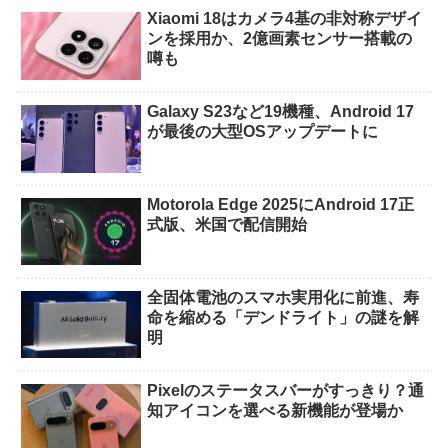
Xiaomi 18はカメラ4基の非対称デザイ
ンを採用か、2億画素センサー搭載の
噂も
Galaxy S23など19機種、Android 17
が最後の大型OSアップデートに
Motorola Edge 2025にAndroid 17正
式版、米国で配信開始
全固体電池のスマホ実用化に前進、寿
命を縮める「デンドライト」の謎を解
明
Pixelのステータスバーがすっきり？通
知アイコンを選べる新機能が登場か