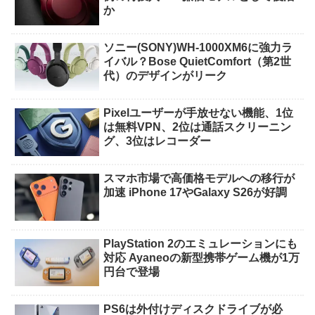
か
ソニー(SONY)WH-1000XM6に強力ラ
イバル？Bose QuietComfort（第2世
代）のデザインがリーク
Pixelユーザーが手放せない機能、1位
は無料VPN、2位は通話スクリーニン
グ、3位はレコーダー
スマホ市場で高価格モデルへの移行が
加速 iPhone 17やGalaxy S26が好調
PlayStation 2のエミュレーションにも
対応 Ayaneoの新型携帯ゲーム機が1万
円台で登場
PS6は外付けディスクドライブが必