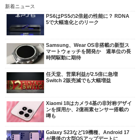
新着ニュース
PS6はPS5の2倍超の性能に？ RDNA
5で大幅進化とのリーク
Samsung、Wear OS非搭載の新型ス
マートウォッチを開発か 週単位の長
時間駆動に期待
任天堂、営業利益が2.5倍に急増
Switch 2販売減でも大幅増益
Xiaomi 18はカメラ4基の非対称デザイ
ンを採用か、2億画素センサー搭載の
噂も
Galaxy S23など19機種、Android 17
が最後の大型OSアップデートに