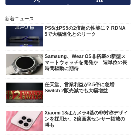
新着ニュース
PS6はPS5の2倍超の性能に？ RDNA
5で大幅進化とのリーク
Samsung、Wear OS非搭載の新型ス
マートウォッチを開発か 週単位の長
時間駆動に期待
任天堂、営業利益が2.5倍に急増
Switch 2販売減でも大幅増益
Xiaomi 18はカメラ4基の非対称デザイ
ンを採用か、2億画素センサー搭載の
噂も